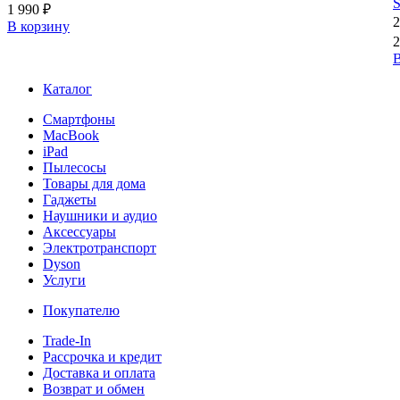
S
1 990 ₽
2
В корзину
2
В
Каталог
Смартфоны
MacBook
iPad
Пылесосы
Товары для дома
Гаджеты
Наушники и аудио
Аксессуары
Электротранспорт
Dyson
Услуги
Покупателю
Trade-In
Рассрочка и кредит
Доставка и оплата
Возврат и обмен